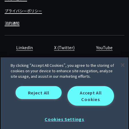
プライバシーポリシー
法的通知
LinkedIn
X (Twitter)
YouTube
By clicking “Accept All Cookies”, you agree to the storing of
cookies on your device to enhance site navigation, analyze
site usage, and assist in our marketing efforts.
Heidrick & Struggles International, Inc. • 233 South Wacker
Drive Willis Tower • Suite 4900 • Chicago, IL 60606-6303 •
Phone + 1 312 496 1200
Reject All
Accept All
Cookies
© Heidrick & Struggles 2026
Cookies Settings