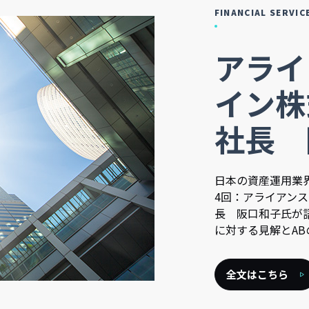
FINANCIAL SERVIC
アライ
イン株
社長 
日本の資産運用業
4回：アライアンス
長 阪口和子氏が
に対する見解とA
全文はこちら